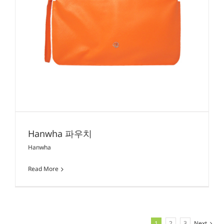
Hanwha 파우치
Hanwha
Read More
1
2
3
Next