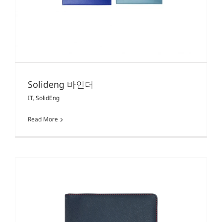
Solideng 바인더
IT
,
SolidEng
Read More