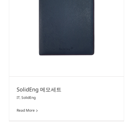
SolidEng 메모세트
IT
,
SolidEng
Read More