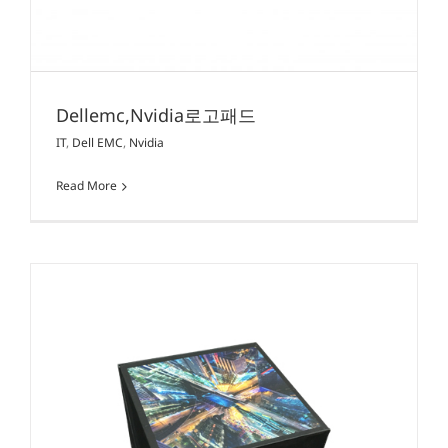
Dellemc,Nvidia로고패드
IT
,
Dell EMC
,
Nvidia
Read More